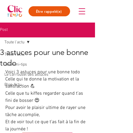
Être rappelé(e)
Post
Toute l'actu
3 astuces pour une bonne
Toute l'actu
todo
Les mini-tips
Voici 3 astuces pour une bonne todo  
Le carrousel des astuces
Celle qui te donne la motivation et la 
Blog-Actu
satisfaction 💪 
Celle que tu kiffes regarder quand t’as 
fini de bosser 😍
Pour avoir le plaisir ultime de rayer une 
tâche accomplie,  
Et de voir tout ce que t’as fait à la fin de 
la journée !