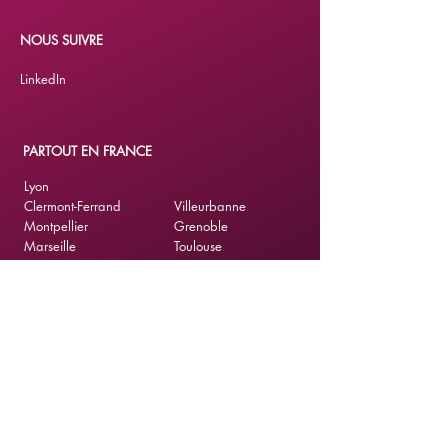
NOUS SUIVRE
LinkedIn
PARTOUT EN FRANCE
Lyon
Clermont-Ferrand
Villeurbanne
Montpellier
Grenoble
Marseille
Toulouse
Nice
Saint-Etienne
Paris
Nantes
Bordeaux
Lille
Genève
Strasbourg
NEWSLETTER
E-mail
*