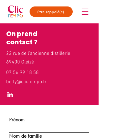
Être rappelé(e)
On prend
contact ?
22 rue de l'ancienne distillerie
69400 Gleizé
07 56 99 18 58
betty@clictempo.fr
Prénom
Nom de famille