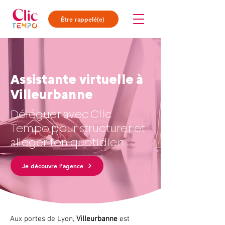
Être rappelé(e)
Assistante virtuelle à
Villeurbanne
Déléguer avec Clic
Tempo pour structurer et
alléger ton quotidien
Je découvre l'agence
Aux portes de Lyon,
Villeurbanne
est