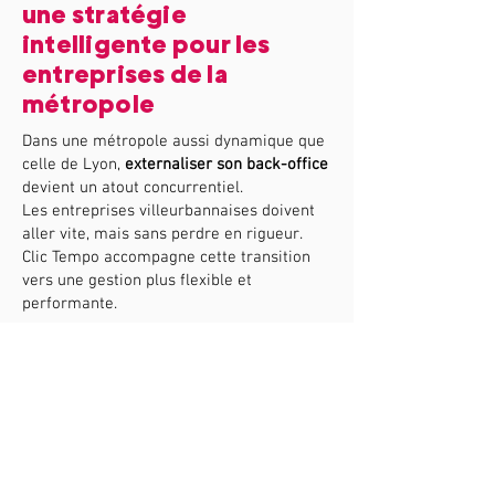
une stratégie
intelligente pour les
entreprises de la
métropole
Dans une métropole aussi dynamique que
celle de Lyon,
externaliser son back-office
devient un atout concurrentiel.
Les entreprises villeurbannaises doivent
aller vite, mais sans perdre en rigueur.
Clic Tempo accompagne cette transition
vers une gestion plus flexible et
performante.
Nos
assistantes virtuelles
gèrent à
distance les fonctions supports
essentielles :
–
administratif et facturation
,
–
coordination RH et suivi d’équipe
,
–
précomptabilité et reporting financier
,
–
gestion commerciale et relation client
.