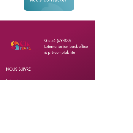
Nous contacter
Gleizé (69400)
Externalisation back-office
& pré-comptabilité
NOUS SUIVRE
LinkedIn
PARTOUT EN FRANCE
Lyon
Clermont-Ferrand
Villeurbanne
Montpellier
Grenoble
Marseille
Toulouse