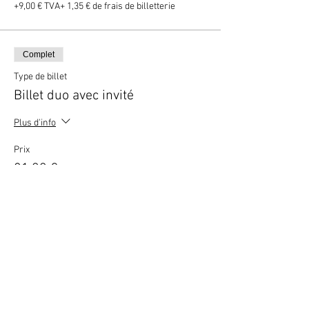
+9,00 € TVA
+ 1,35 € de frais de billetterie
Complet
Type de billet
Billet duo avec invité
Plus d'info
Prix
81,00 €
+16,20 € TVA
+ 2,43 € de frais de billetterie
Cet événement est complet